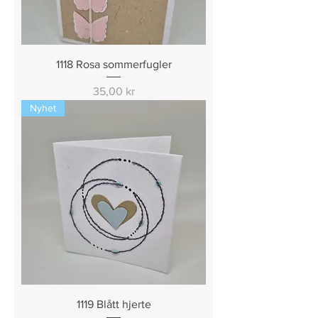
1118 Rosa sommerfugler
Pris
35,00 kr
Nyhet
1119 Blått hjerte