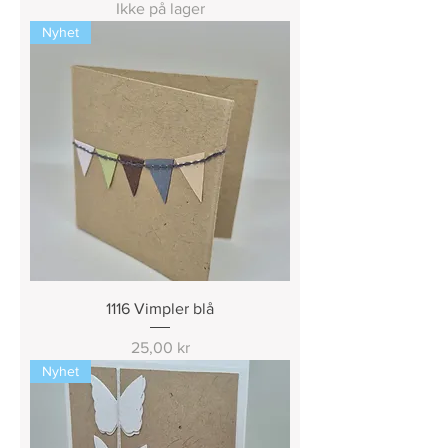
Ikke på lager
Nyhet
1116 Vimpler blå
Pris
25,00 kr
Nyhet