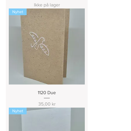
Ikke på lager
Nyhet
1120 Due
Pris
35,00 kr
Nyhet