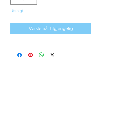
Utsolgt
Varsle når tilgjengelig