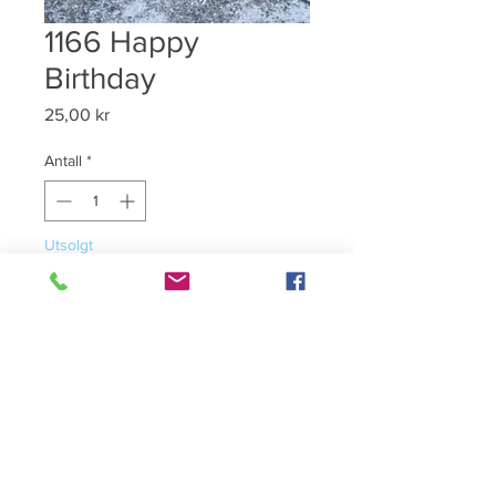
1166 Happy
Birthday
Pris
25,00 kr
Antall
*
Utsolgt
Varsle når tilgjengelig
Flott gratulasjonskort med
håndbroderte blomster. Konvolutt
følger med.