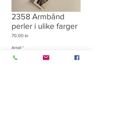
2358 Armbånd
perler i ulike farger
Pris
70,00 kr
Antall
*
Utsolgt
Varsle når tilgjengelig
©2026 HillCraft